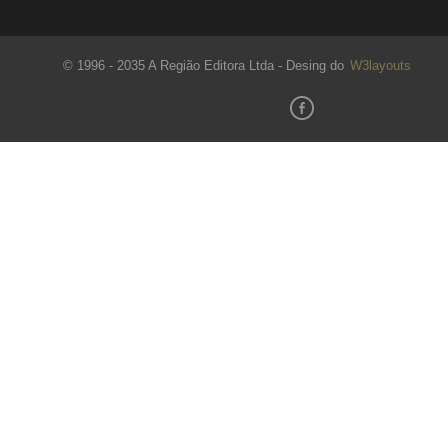
© 1996 - 2035 A Região Editora Ltda - Desing do
W3layouts