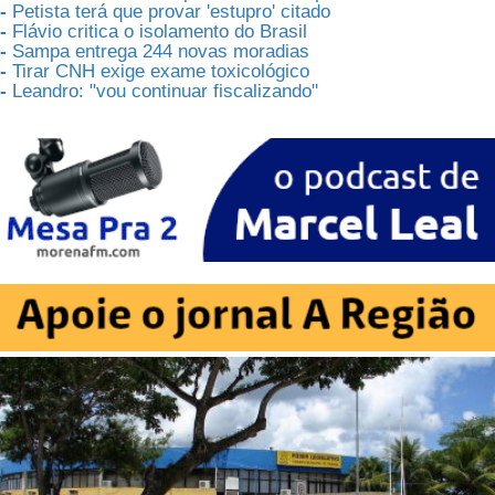
-
Petista terá que provar 'estupro' citado
-
Flávio critica o isolamento do Brasil
-
Sampa entrega 244 novas moradias
-
Tirar CNH exige exame toxicológico
-
Leandro: "vou continuar fiscalizando"