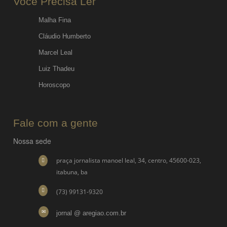
Voce Precisa Ler
Malha Fina
Cláudio Humberto
Marcel Leal
Luiz Thadeu
Horoscopo
Fale com a gente
Nossa sede
praça jornalista manoel leal, 34, centro, 45600-023,
itabuna, ba
(73) 99131-9320
jornal @ aregiao.com.br