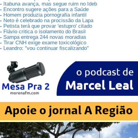
-
Itabuna avança, mas segue ruim no Ideb
-
Encontro sugere ações para a Saúde
-
Homem produzia pornografia infantil
-
Neto é celebrado na procissão da Lapa
-
Petista terá que provar 'estupro' citado
-
Flávio critica o isolamento do Brasil
-
Sampa entrega 244 novas moradias
-
Tirar CNH exige exame toxicológico
-
Leandro: "vou continuar fiscalizando"