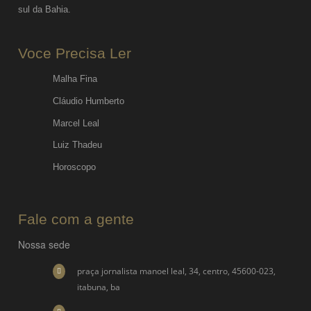
sul da Bahia.
Voce Precisa Ler
Malha Fina
Cláudio Humberto
Marcel Leal
Luiz Thadeu
Horoscopo
Fale com a gente
Nossa sede
praça jornalista manoel leal, 34, centro, 45600-023,
itabuna, ba