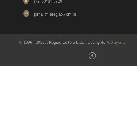
(73) 99131-9320
jornal @ aregiao.com.br
© 1996 - 2035 A Região Editora Ltda - Desing do
W3layouts