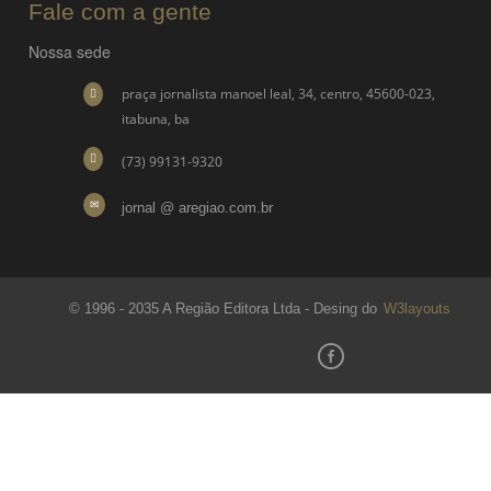
Fale com a gente
Nossa sede
praça jornalista manoel leal, 34, centro, 45600-023,
itabuna, ba
(73) 99131-9320
jornal @ aregiao.com.br
© 1996 - 2035 A Região Editora Ltda - Desing do
W3layouts